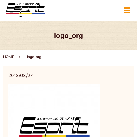
メ
logo_org
HOME
logo_org
2018/03/27