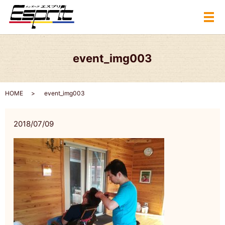
メ
event_img003
HOME
event_img003
2018/07/09