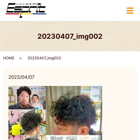
メ
20230407_img002
HOME
20230407_img002
2023/04/07